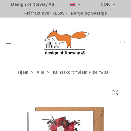
Design of Norway AS
NOK
Fri frakt over kr.699,- i Norge og Sverige
Hjem
Alle
Kunstkort “Slem Pike “#03