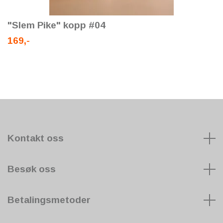
"Slem Pike" kopp #04
169,-
Kontakt oss
Besøk oss
Betalingsmetoder