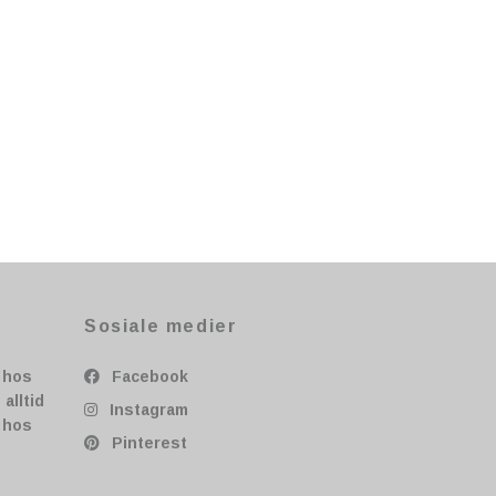
Sosiale medier
t hos
Facebook
alltid
Instagram
r hos
Pinterest