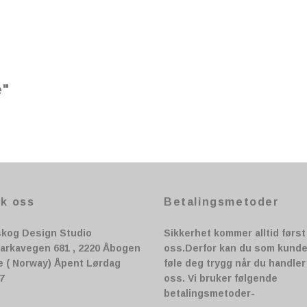
e"
k oss
Betalingsmetoder
skog Design Studio
Sikkerhet kommer alltid førs
arkavegen 681 , 2220 Åbogen
oss.Derfor kan du som kunde 
e ( Norway) Åpent Lørdag
føle deg trygg når du handle
17
oss. Vi bruker følgende
betalingsmetoder-