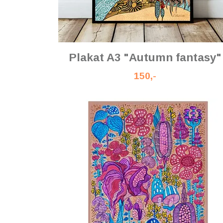
Plakat A3 "Autumn fantasy"
150,-