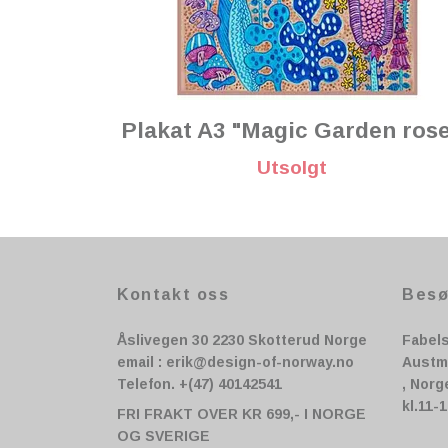
Plakat A3 "Magic Garden ros
Utsolgt
Kontakt oss
Besø
Åslivegen 30 2230 Skotterud Norge
Fabel
email :
erik@design-of-norway.no
Austm
Telefon. +(47) 40142541
, Norg
kl.11-
FRI FRAKT OVER KR 699,- I NORGE
OG SVERIGE