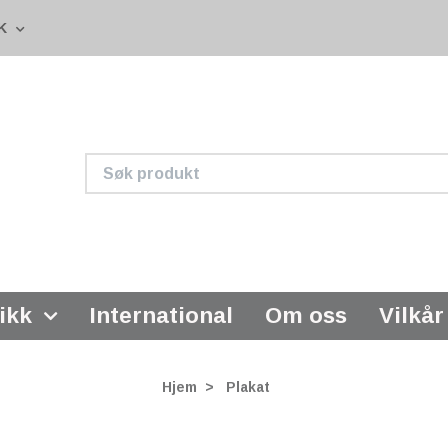
K
ikk
International
Om oss
Vilkår
Hjem
Plakat