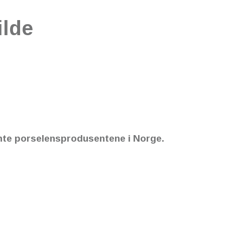
ilde
jente porselensprodusentene i Norge.