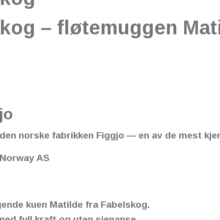
skog – fløtemuggen Mat
jo
på den norske fabrikken Figgjo — en av de mest k
f Norway AS
ende kuen Matilde fra Fabelskog.
ed full kraft og uten sjenanse.