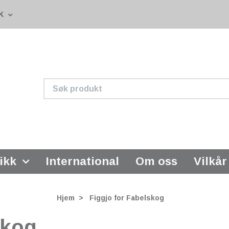
K
ikk
International
Om oss
Vilkår
Hjem
Figgjo for Fabelskog
skog