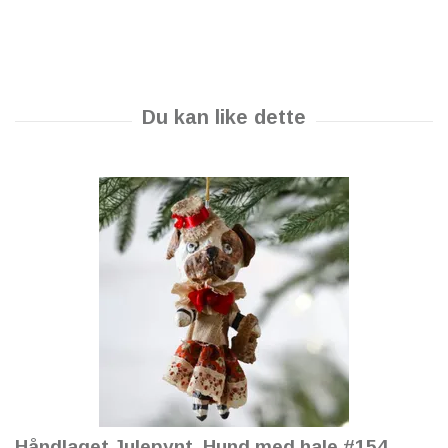
Håndlaget Julepynt, Hund med hale #154