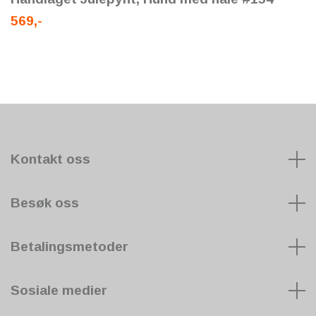
569,-
Kontakt oss
Besøk oss
Betalingsmetoder
Sosiale medier