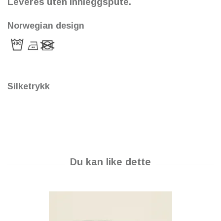
Leveres uten innleggspute.
Norwegian design
Silketrykk